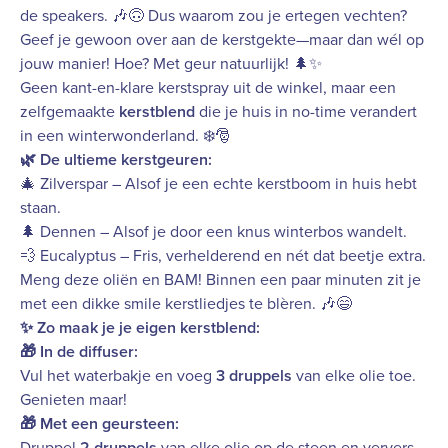
de speakers. 🎶🙃 Dus waarom zou je ertegen vechten?
Geef je gewoon over aan de kerstgekte—maar dan wél op
jouw manier! Hoe? Met geur natuurlijk! 🌲✨
Geen kant-en-klare kerstspray uit de winkel, maar een
zelfgemaakte
kerstblend
die je huis in no-time verandert
in een winterwonderland. ❄️🎅
🌿 De ultieme kerstgeuren:
🎄
Zilverspar
– Alsof je een echte kerstboom in huis hebt
staan.
🌲
Dennen
– Alsof je door een knus winterbos wandelt.
💨
Eucalyptus
– Fris, verhelderend en nét dat beetje extra.
Meng deze oliën en BAM! Binnen een paar minuten zit je
met een dikke smile kerstliedjes te blèren. 🎶😄
✨ Zo maak je je eigen kerstblend:
🎁 In de diffuser:
Vul het waterbakje en voeg
3 druppels
van elke olie toe.
Genieten maar!
🎁 Met een geursteen:
Druppel
2 druppels
van elke olie op de steen en ververs