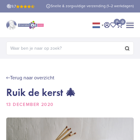
Snelle & zorgvuldige verzending (1–2 werkdagen)
is verzending
9,7
vanaf €60!
0
0
▼
Mijn account
Mijn favorie
Afrekene
Zoeken naar:
Terug naar overzicht
Ruik de kerst 🎄
13 DECEMBER 2020