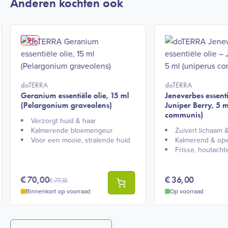
Anderen kochten ook
- 9%
doTERRA
doTERRA
Geranium essentiële olie, 15 ml
Jeneverbes essenti
(Pelargonium graveolens)
Juniper Berry, 5 m
communis)
Verzorgt huid & haar​
Kalmerende bloemengeur​
Zuivert lichaam &
Voor een mooie, stralende huid
Kalmerend & op
Frisse, houtachti
€
70,00
€
36,00
€
77,33
Binnenkort op voorraad
Op voorraad