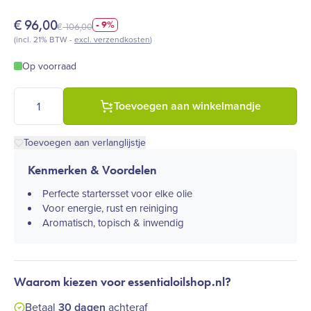
€
96,00
- 9%
€
106,00
(incl. 21% BTW -
excl. verzendkosten
)
Op voorraad
doTERRA - Beginners Trio's - Pepermunt / Lavendel / Citroen o
Toevoegen aan winkelmandje
Toevoegen aan verlanglijstje
Kenmerken & Voordelen
Perfecte startersset voor elke olie
Voor energie, rust en reiniging
Aromatisch, topisch & inwendig
Waarom kiezen voor essentialoilshop.nl?
Betaal
30 dagen
achteraf