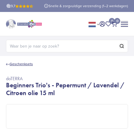
is verzending
9,7
vanaf €60!
Snelle & zorgvuldige verzending (1–2 werkdagen)
0
0
▼
Mijn account
Mijn favorie
Afrekene
Zoeken naar:
Geschenksets
doTERRA
Beginners Trio's - Pepermunt / Lavendel /
Citroen olie 15 ml