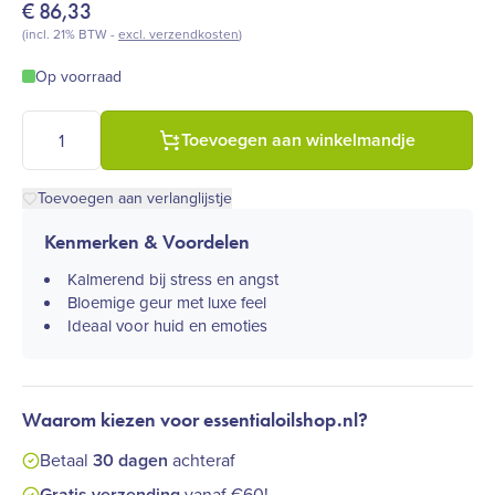
€
86,33
(incl. 21% BTW -
excl. verzendkosten
)
Op voorraad
doTERRA Neroli Touch - 10 ml (Citrus x aurantium) aantal
Toevoegen aan winkelmandje
Toevoegen aan verlanglijstje
Kenmerken & Voordelen
Kalmerend bij stress en angst
Bloemige geur met luxe feel
Ideaal voor huid en emoties
Waarom kiezen voor essentialoilshop.nl?
Betaal
30 dagen
achteraf
Gratis verzending
vanaf €60!