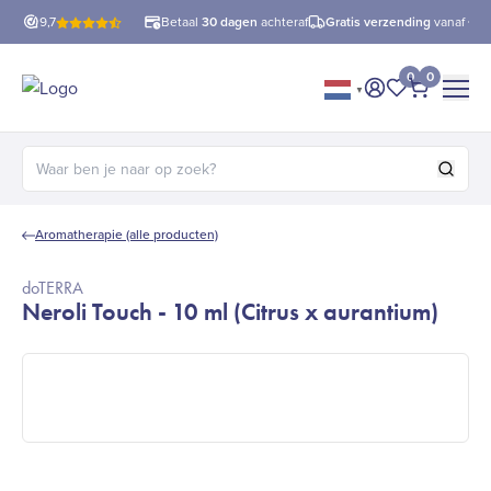
9,7
Betaal
30 dagen
achteraf
Gratis verzending
vanaf €60
0
0
▼
Mijn account
Mijn favorie
Afrekene
Zoeken naar:
Aromatherapie (alle producten)
doTERRA
Neroli Touch - 10 ml (Citrus x aurantium)