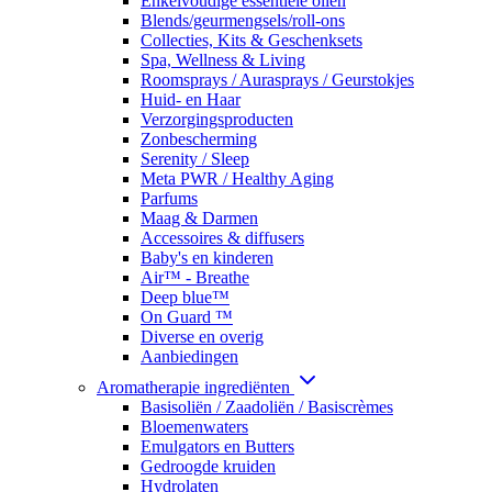
Enkelvoudige essentiële oliën
Blends/geurmengsels/roll-ons
Collecties, Kits & Geschenksets
Spa, Wellness & Living
Roomsprays / Aurasprays / Geurstokjes
Huid- en Haar
Verzorgingsproducten
Zonbescherming
Serenity / Sleep
Meta PWR / Healthy Aging
Parfums
Maag & Darmen
Accessoires & diffusers
Baby's en kinderen
Air™ - Breathe
Deep blue™
On Guard ™
Diverse en overig
Aanbiedingen
Aromatherapie ingrediënten
Basisoliën / Zaadoliën / Basiscrèmes
Bloemenwaters
Emulgators en Butters
Gedroogde kruiden
Hydrolaten