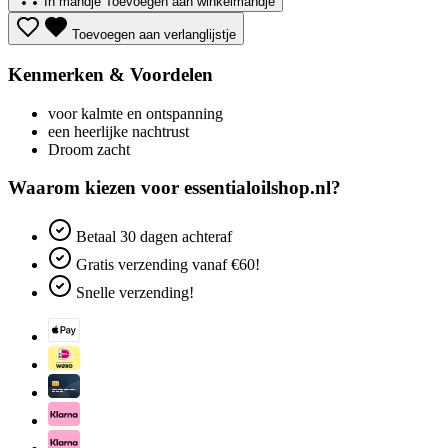
In mandje
Toevoegen aan winkelmandje
Toevoegen aan verlanglijstje
Kenmerken & Voordelen
voor kalmte en ontspanning
een heerlijke nachtrust
Droom zacht
Waarom kiezen voor essentialoilshop.nl?
Betaal
30 dagen
achteraf
Gratis verzending
vanaf €60!
Snelle verzending!