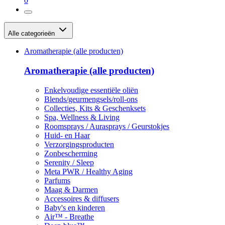
0
Alle categorieën
Aromatherapie (alle producten)
Aromatherapie (alle producten)
Enkelvoudige essentiële oliën
Blends/geurmengsels/roll-ons
Collecties, Kits & Geschenksets
Spa, Wellness & Living
Roomsprays / Aurasprays / Geurstokjes
Huid- en Haar
Verzorgingsproducten
Zonbescherming
Serenity / Sleep
Meta PWR / Healthy Aging
Parfums
Maag & Darmen
Accessoires & diffusers
Baby's en kinderen
Air™ - Breathe