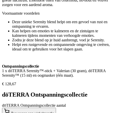
goede nachtrust. Essentiële oliën van cederhout, ho-hout en vetiver
zorgen voor een aardend aroma.
Voornaamste voordelen
Deze unieke Serenity blend helpt om een gevoel van rust en
ontspanning te ervaren.
Kan helpen om emoties te kalmeren en de zintuigen te
kalmeren tijdens momenten van verhoogde emoties.
Zodra je deze blend op je huid aanbrengt, voel je Serenity.
Helpt een rustgevende en ontspannende omgeving te creëren,
ideaal om te gebruiken voor het slapen gaan.
Ontspanningscollectie
1 x dōTERRA Serenity™-stick + Valerian (30 gram), dōTERRA
Serenity™ (15 ml) en oogmasker (één maat).
€
128,67
dōTERRA Ontspanningscollectie
dōTERRA Ontspanningscollectie aantal