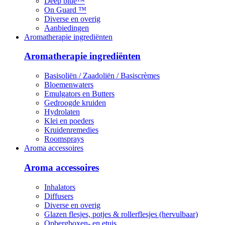
Deep blue™
On Guard ™
Diverse en overig
Aanbiedingen
Aromatherapie ingrediënten
Aromatherapie ingrediënten
Basisoliën / Zaadoliën / Basiscrèmes
Bloemenwaters
Emulgators en Butters
Gedroogde kruiden
Hydrolaten
Klei en poeders
Kruidenremedies
Roomsprays
Aroma accessoires
Aroma accessoires
Inhalators
Diffusers
Diverse en overig
Glazen flesjes, potjes & rollerflesjes (hervulbaar)
Opbergboxen- en etuis