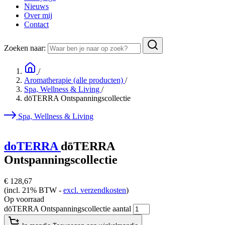
Nieuws
Over mij
Contact
Zoeken naar:
/
Aromatherapie (alle producten)
/
Spa, Wellness & Living
/
dōTERRA Ontspanningscollectie
Spa, Wellness & Living
doTERRA
dōTERRA
Ontspanningscollectie
€
128,67
(incl. 21% BTW -
excl. verzendkosten
)
Op voorraad
dōTERRA Ontspanningscollectie aantal