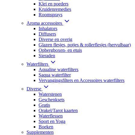
Klei en poeders
Kruidenremedies
Roomsprays
Aroma accessoires
Inhalators
Diffusers
Diverse en overig
Glazen flesjes, potjes & rollerflesjes (hervulbaar)
Opbergboxen- en etuis
Sieraden
Waterfilters
Aqualine waterfilters
Saqua waterfilter
Vervangingsfilters en Accessoires waterfilters
Diverse
Waterstenen
Geschenksets
Gratis
Orakel/Tarot kaarten
Waterflessen
Sport en Yoga
Boeken
Supplementen