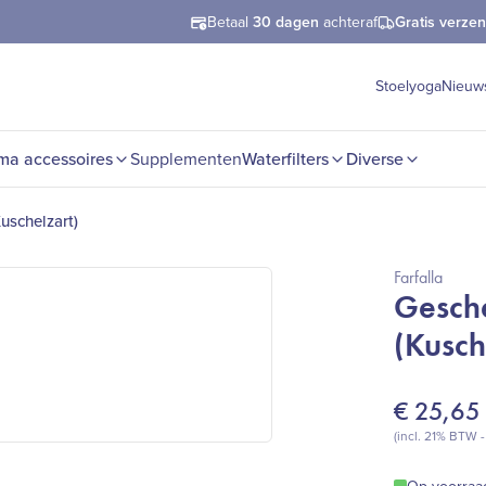
Betaal
30 dagen
achteraf
Gratis verze
Stoelyoga
Nieuw
ma accessoires
Supplementen
Waterfilters
Diverse
uschelzart)
Farfalla
Gesche
(Kusch
€
25,65
(incl. 21% BTW 