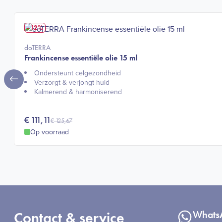
- 12%
doTERRA
Frankincense essentiële olie 15 ml
Ondersteunt celgezondheid​
Verzorgt & verjongt huid​
Kalmerend & harmoniserend​
€
111,11
€
125,67
Op voorraad
Contact & service
Whats