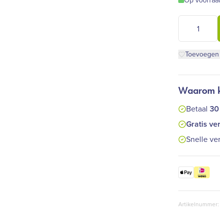
Op voorraa
Farfalla - G
Toevoegen a
Waarom ki
Betaal
30
Gratis ve
Snelle ve
Artikelnummer: