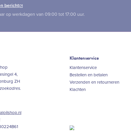
n bericht
ar op werkdagen van 09:00 tot 17:00 uur.
Klantenservice
Shop
Klantenservice
singel 4,
Bestellen en betalen
kenburg ZH
Verzenden en retourneren
ezoekadres.
Klachten
aloilshop.nl
2
80224B61