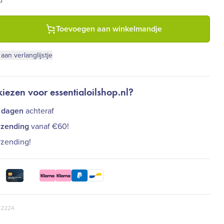
d
eschenkset Knuffelzacht (Kuschelzart) aantal
Toevoegen aan winkelmandje
an verlanglijstje
ezen voor essentialoilshop.nl?
 dagen
achteraf
rzending
vanaf €60!
rzending!
 2224