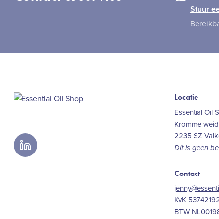
Stuur ee
Bereikba
Locatie
Essential Oil 
Kromme weide
2235 SZ Val
Dit is geen b
linkedin
Contact
jenny@essenti
KvK 5374219
BTW NL0019