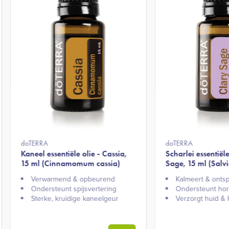
doTERRA
doTERRA
Kaneel essentiële olie - Cassia,
Scharlei essentiële
15 ml (Cinnamomum cassia)
Sage, 15 ml (Salvi
Verwarmend & opbeurend​
Kalmeert & ontsp
Ondersteunt spijsvertering​
Ondersteunt hor
Sterke, kruidige kaneelgeur​
Verzorgt huid & h