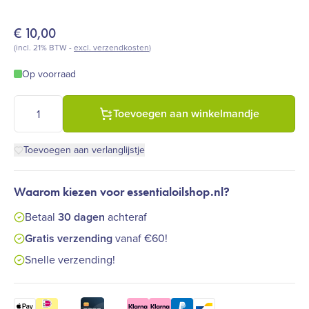
€
10,00
(incl. 21% BTW -
excl. verzendkosten
)
Op voorraad
Farfalla - Rosengeranie - Comforting Faircense wierookstaafje
Toevoegen aan winkelmandje
Toevoegen aan verlanglijstje
Waarom kiezen voor essentialoilshop.nl?
Betaal
30 dagen
achteraf
Gratis verzending
vanaf €60!
Snelle verzending!