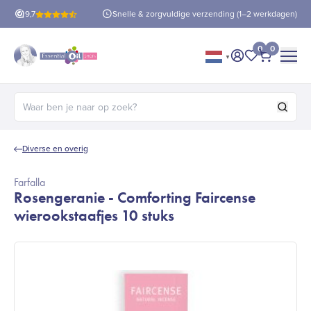
is verzending
9,7
vanaf €60!
Snelle & zorgvuldige verzending (1–2 werkdagen)
0
0
▼
Mijn account
Mijn favorie
Afrekene
Zoeken naar:
Diverse en overig
Farfalla
Rosengeranie - Comforting Faircense
wierookstaafjes 10 stuks