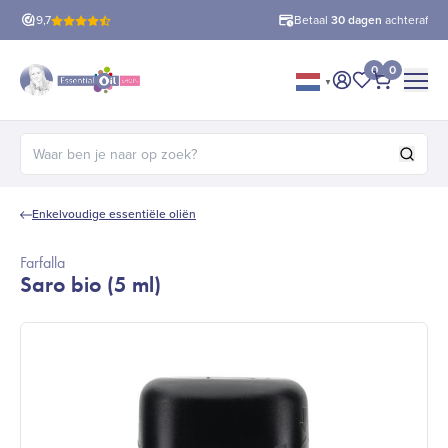
9,7
Betaal
30 dagen
achteraf
Gratis verzending
0
0
▼
Mijn account
Mijn favorie
Afrekene
Zoeken naar:
Enkelvoudige essentiële oliën
Farfalla
Saro bio (5 ml)