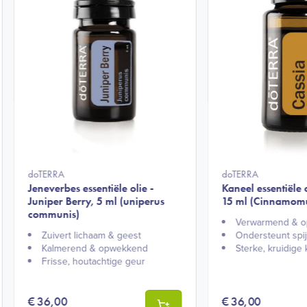
doTERRA
doTERRA
Jeneverbes essentiële olie -
Kaneel essentiële o
Juniper Berry, 5 ml (uniperus
15 ml (Cinnamomu
communis)
Verwarmend & o
Zuivert lichaam & geest​
Ondersteunt spij
Kalmerend & opwekkend​
Sterke, kruidige 
Frisse, houtachtige geur​
€
36,00
€
36,00