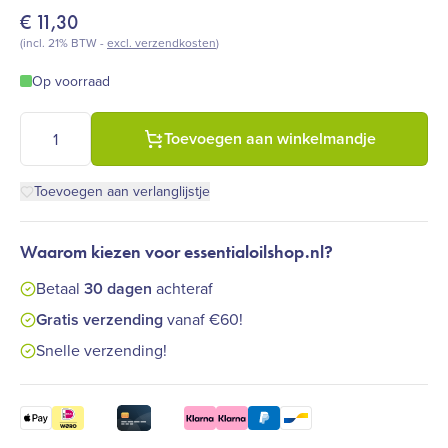
€
11,30
(incl. 21% BTW -
excl. verzendkosten
)
Op voorraad
Farfalla - Saro bio (5 ml) aantal
Toevoegen aan winkelmandje
Toevoegen aan verlanglijstje
Waarom kiezen voor essentialoilshop.nl?
Betaal
30 dagen
achteraf
Gratis verzending
vanaf €60!
Snelle verzending!