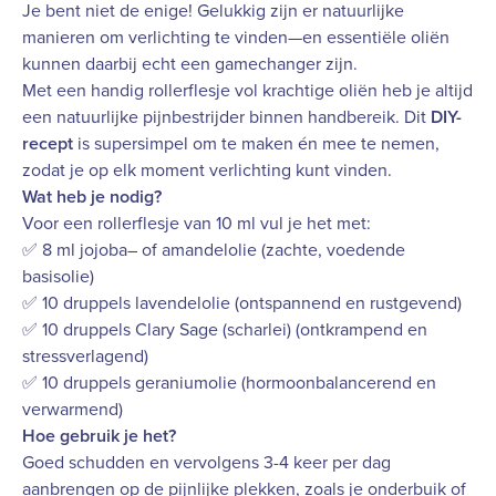
Je bent niet de enige! Gelukkig zijn er natuurlijke
manieren om verlichting te vinden—en essentiële oliën
kunnen daarbij echt een gamechanger zijn.
Met een handig rollerflesje vol krachtige oliën heb je altijd
een natuurlijke pijnbestrijder binnen handbereik. Dit
DIY-
recept
is supersimpel om te maken én mee te nemen,
zodat je op elk moment verlichting kunt vinden.
Wat heb je nodig?
Voor een rollerflesje van 10 ml vul je het met:
✅ 8 ml
jojoba
– of amandelolie (zachte, voedende
basisolie)
✅ 10 druppels
lavendelolie
(ontspannend en rustgevend)
✅ 10 druppels
Clary Sage
(scharlei) (ontkrampend en
stressverlagend)
✅ 10 druppels
geraniumolie
(hormoonbalancerend en
verwarmend)
Hoe gebruik je het?
Goed schudden en vervolgens 3-4 keer per dag
aanbrengen op de pijnlijke plekken, zoals je onderbuik of