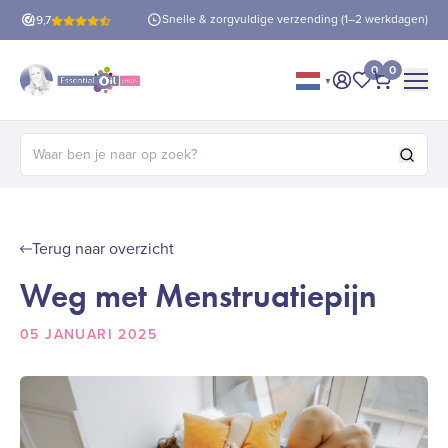
is verzending
vanaf €60!
Snelle & zorgvuldige verzending (1–2 werkdagen)
9,7
0
0
▼
Mijn account
Mijn favorie
Afrekene
Zoeken naar:
Terug naar overzicht
Weg met Menstruatiepijn
05 JANUARI 2025